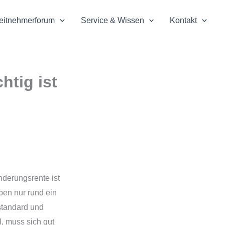
eitnehmerforum
Service & Wissen
Kontakt
htig ist
nderungsrente ist
ben nur rund ein
sstandard und
l, muss sich gut