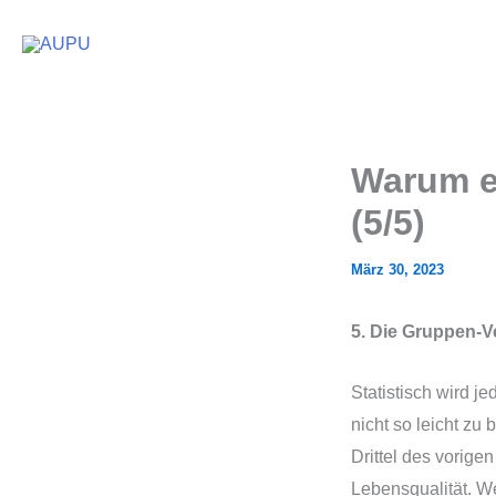
Zum
Inhalt
springen
Warum ei
(5/5)
März 30, 2023
5. Die Gruppen-V
Statistisch wird j
nicht so leicht z
Drittel des vorige
Lebensqualität. Wer