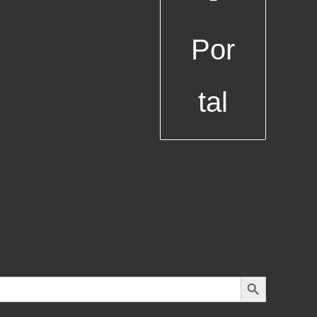
Por
tal
Search Button