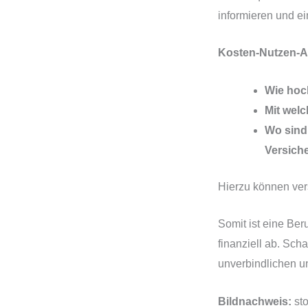
informieren und e
Kosten-Nutzen-Ab
Wie hoch
Mit wel
Wo sind 
Versich
Hierzu können ver
Somit ist eine Ber
finanziell ab. Sc
unverbindlichen u
Bildnachweis:
st